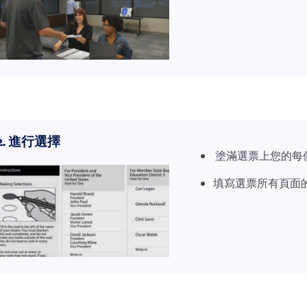
2. 進行選擇
塗滿選票上您的每
填寫選票所有頁面