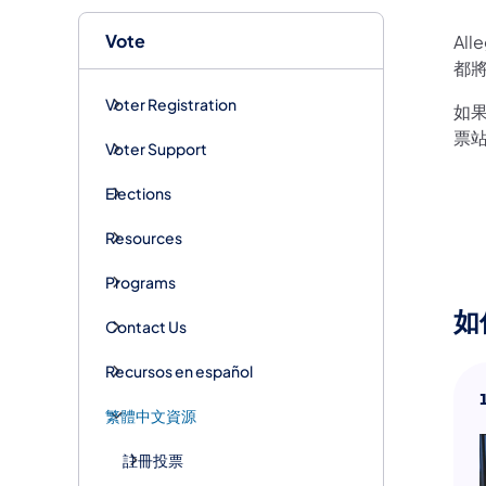
Vote
Al
都將
Voter Registration
如果
票
Voter Support
Elections
Resources
Programs
如
Contact Us
Recursos en español
​繁體中文資源
註冊投票