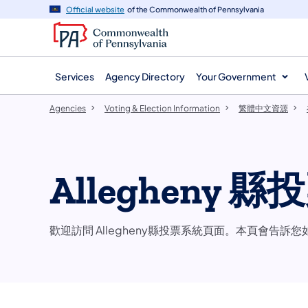
agency
main
Official website
of the Commonwealth of Pennsylvania
navigation
content
Services
Agency Directory
Your Government
Agencies
Voting & Election Information
​繁體中文資源
Allegheny 
歡迎訪問 Allegheny縣投票系統頁面。本頁會告訴您如