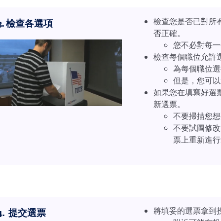
檢查您是否已對所
3. 檢查各選項
否正確。
您不必對每一
檢查每個職位允許
為每個職位選
但是，您可以
如果您在填寫好選
新選票。
不要掃描您想
不要試圖修改
票上重新進行
將填妥的選票拿到
4. 提交選票