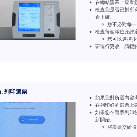
在總結螢幕上查看
檢查您是否已對所
否正確。
您不必對每一
檢查每個職位允許
您可以選擇少
要進行更改，請輕
4. 列印選票
如果您對所選內容滿意
在列印好的選票上
如果您在選票列印
新開始。
將廢票交給投