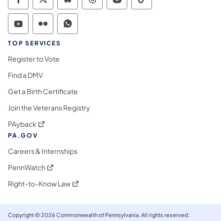
Commonwealth of Pennsylvania Social Medi
Commonwealth of Pennsylvania Social 
Commonwealth of Pennsylvania So
Commonwealth of Pennsylvan
Commonwealth of Penns
Commonwealth of 
Commonwealth of Pennsylvania Social Medi
Commonwealth of Pennsylvania Social 
Commonwealth of Pennsylvania S
TOP SERVICES
Register to Vote
Find a DMV
Get a Birth Certificate
Join the Veterans Registry
(se abre en una nueva pestaña)
PAyback
PA.GOV
Careers & Internships
(se abre en una nueva pestaña)
PennWatch
(se abre en una nueva pestaña)
Right-to-Know Law
Copyright © 2026 Commonwealth of Pennsylvania. All rights reserved.