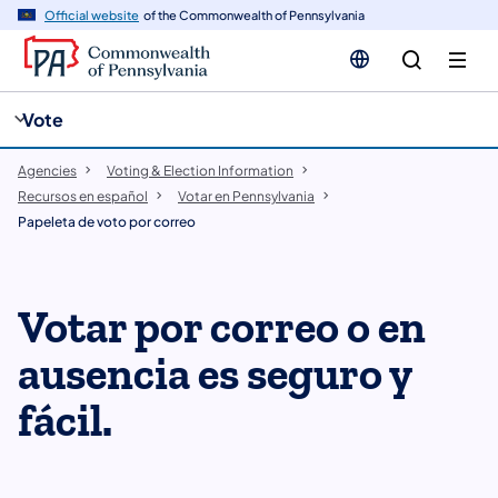
enido
Official website
of the Commonwealth of Pennsylvania
ipal
cia
Vote
Agencies
Voting & Election Information
Recursos en español
Votar en Pennsylvania
Papeleta de voto por correo
Votar por correo o en
ausencia es seguro y
fácil.