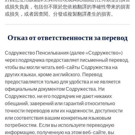
或損失負責，包括但不限於您依賴翻譯的準確性帶來的損害
或損失，或者因查閱、分發或複製翻譯產生的損害。
Отказ от ответственности за перевод
Содружество Пенсильвания (далее «Содружество»)
через подрядчика предоставляет письменный перевод,
чтобы вы могли читать веб-сайты Содружества на
других языках, кроме английского. Перевод
предоставляется только для удобства и не является
официальным документом Содружества. Ни
Содружество, ни его подрядчик не дают никаких
обещаний, заверений или гарантий относительно
точности переводов или их надежности, доступности
или соответствия вашим конкретным языковым
потребностям. Если вы используете переводную
информацию, полученную на этом веб-сайте, вы