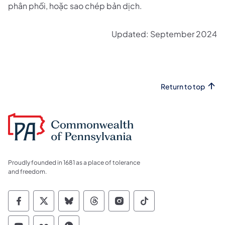
phân phối, hoặc sao chép bản dịch.
Updated: September 2024
Return to top
Proudly founded in 1681 as a place of tolerance
and freedom.
Commonwealth of Pennsylvania Social Medi
Commonwealth of Pennsylvania Social 
Commonwealth of Pennsylvania So
Commonwealth of Pennsylvan
Commonwealth of Penns
Commonwealth of 