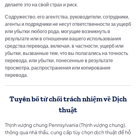
делаете это на свой страх и риск.
Содружество, его агентства, руководители, сотрудники,
агенты и подрядчики не несут ответственности за ущерб
или убытки любого рода, могущие возникнуть в
результате или в отношении вашего использования
средства перевода, включая, в частности, ущерб или
убытки, вызванные тем, что вы полагались на точность
перевода, или убытки, понесенные в результате
просмотра, распространения или копирования
перевода.
Tuyên bố từ chối trách nhiệm về Dịch
thuật
Thịnh vượng chung Pennsylvania (Thịnh vượng chung),
thông qua nhà thầu, cung cấp tùy chọn dịch thuật để hỗ