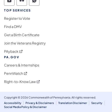
Commonwealth of Pennsylvania Social Medi
Commonwealth of Pennsylvania Social 
Commonwealth of Pennsylvania S
TOP SERVICES
Register to Vote
Find a DMV
Get a Birth Certificate
Join the Veterans Registry
(opens in a new tab)
PAyback
PA.GOV
Careers & Internships
(opens in a new tab)
PennWatch
(opens in a new tab)
Right-to-Know Law
Copyright © 2026 Commonwealth of Pennsylvania. All rights reserved.
Accessibility
Privacy & Disclaimers
Translation Disclaimer
Security
Social Media Policy & Disclaimer