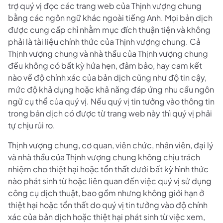
trợ quý vị đọc các trang web của Thịnh vượng chung
bằng các ngôn ngữ khác ngoài tiếng Anh. Mọi bản dịch
được cung cấp chỉ nhằm mục đích thuận tiện và không
phải là tài liệu chính thức của Thịnh vượng chung. Cả
Thịnh vượng chung và nhà thầu của Thịnh vượng chung
đều không có bất kỳ hứa hẹn, đảm bảo, hay cam kết
nào về độ chính xác của bản dịch cũng như độ tin cậy,
mức độ khả dụng hoặc khả năng đáp ứng nhu cầu ngôn
ngữ cụ thể của quý vị. Nếu quý vị tin tưởng vào thông tin
trong bản dịch có được từ trang web này thì quý vị phải
tự chịu rủi ro.
Thịnh vượng chung, cơ quan, viên chức, nhân viên, đại lý
và nhà thầu của Thịnh vượng chung không chịu trách
nhiệm cho thiệt hại hoặc tổn thất dưới bất kỳ hình thức
nào phát sinh từ hoặc liên quan đến việc quý vị sử dụng
công cụ dịch thuật, bao gồm nhưng không giới hạn ở
thiệt hại hoặc tổn thất do quý vị tin tưởng vào độ chính
xác của bản dịch hoặc thiệt hại phát sinh từ việc xem,