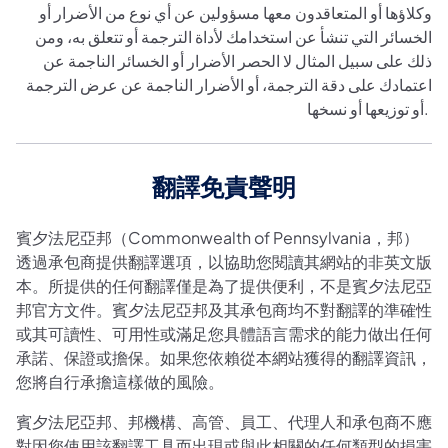
وكلاؤها أو المتعاقدون معها مسؤولين عن أي نوع من الأضرار أو
الخسائر التي تنشأ عن استخدامك لأداة الترجمة أو تتعلق به، ومن
ذلك على سبيل المثال لا الحصر الأضرار أو الخسائر الناجمة عن
اعتمادك على دقة الترجمة، أو الأضرار الناجمة عن عرض الترجمة
أو توزيعها أو نسخها.
翻譯免責聲明
賓夕法尼亞邦（Commonwealth of Pennsylvania，邦）
透過承包商提供翻譯選項，以協助您閱讀其網站的非英文版
本。所提供的任何翻譯僅是為了提供便利，不是賓夕法尼亞
邦官方文件。賓夕法尼亞邦及其承包商均不對翻譯的準確性
或其可讀性、可用性或滿足您具體語言需求的能力做出任何
承諾、保證或擔保。如果您依賴從本網站獲得的翻譯資訊，
您將自行承擔這樣做的風險。
賓夕法尼亞邦、邦機構、高管、員工、代理人和承包商不應
對因您使用該翻譯工具而出現或與此相關的任何類型的損害