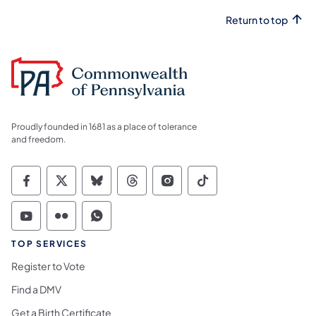
Return to top
Proudly founded in 1681 as a place of tolerance
and freedom.
Commonwealth of Pennsylvania Social Medi
Commonwealth of Pennsylvania Social 
Commonwealth of Pennsylvania So
Commonwealth of Pennsylvan
Commonwealth of Penns
Commonwealth of 
Commonwealth of Pennsylvania Social Medi
Commonwealth of Pennsylvania Social 
Commonwealth of Pennsylvania S
TOP SERVICES
Register to Vote
Find a DMV
Get a Birth Certificate