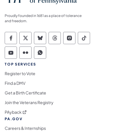
Proudly founded in 1681 as a place of tolerance
and freedom.
Commonwealth of Pennsylvania Social Medi
Commonwealth of Pennsylvania Social 
Commonwealth of Pennsylvania So
Commonwealth of Pennsylvan
Commonwealth of Penns
Commonwealth of 
Commonwealth of Pennsylvania Social Medi
Commonwealth of Pennsylvania Social 
Commonwealth of Pennsylvania S
TOP SERVICES
Register to Vote
Find a DMV
Get a Birth Certificate
Join the Veterans Registry
(opens in a new tab)
PAyback
PA.GOV
Careers & Internships