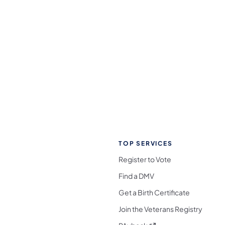
TOP SERVICES
Register to Vote
Find a DMV
Get a Birth Certificate
Join the Veterans Registry
(opens in a new tab)