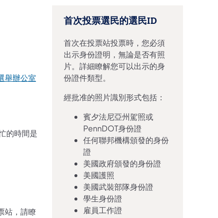
首次投票選民的選民ID
首次在投票站投票時，您必須
出示身份證明，無論是否有照
片。詳細瞭解您可以出示的身
選舉辦公室
份證件類型。
經批准的照片識別形式包括：
賓夕法尼亞州駕照或
PennDOT身份證
忙的時間是
任何聯邦機構頒發的身份
證
美國政府頒發的身份證
美國護照
美國武裝部隊身份證
學生身份證
雇員工作證
票站，請瞭