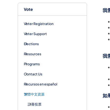
Vote
我
Voter Registration
Voter Support
Elections
Resources
我
Programs
Contact Us
Recursos en español
​繁體中文資源
如
註冊投票