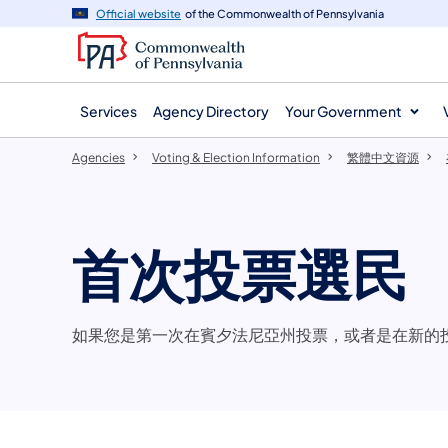
agency
main
Official website
of the Commonwealth of Pennsylvania
navigation
content
Services
Agency Directory
Your Government
Agencies
Voting & Election Information
​繁體中文資源
首次投票選民
如果您是第一次在賓夕法尼亞州投票，或者是在新的