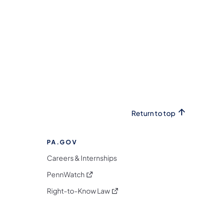
Return to top
PA.GOV
Careers & Internships
(opens in a new tab)
PennWatch
(opens in a new tab)
Right-to-Know Law