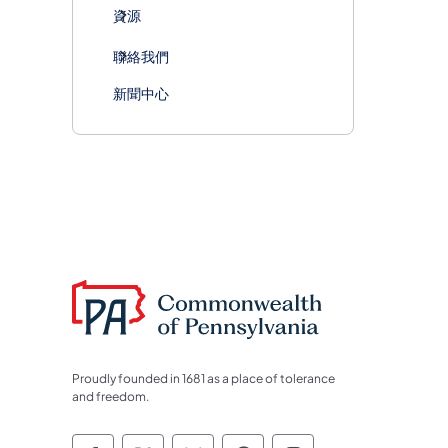
資源
聯絡我們
新聞中心
Proudly founded in 1681 as a place of tolerance
and freedom.