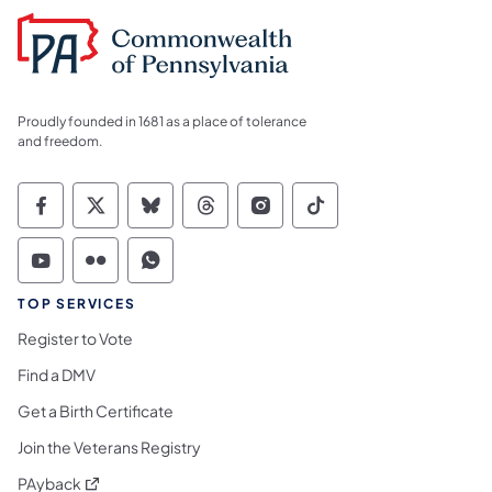
Proudly founded in 1681 as a place of tolerance
and freedom.
Commonwealth of Pennsylvania Social Medi
Commonwealth of Pennsylvania Social 
Commonwealth of Pennsylvania So
Commonwealth of Pennsylvan
Commonwealth of Penns
Commonwealth of 
Commonwealth of Pennsylvania Social Medi
Commonwealth of Pennsylvania Social 
Commonwealth of Pennsylvania S
TOP SERVICES
Register to Vote
Find a DMV
Get a Birth Certificate
Join the Veterans Registry
(opens in a new tab)
PAyback