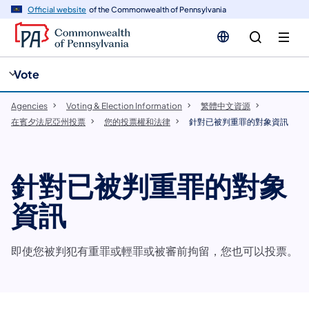
cy
n
Official website
of the Commonwealth of Pennsylvania
gation
tent
Vote
Agencies
Voting & Election Information
​繁體中文資源
在賓夕法尼亞州投票
您的投票權和法律
針對已被判重罪的對象資訊
針對已被判重罪的對象
資訊
即使您被判犯有重罪或輕罪或被審前拘留，您也可以投票。