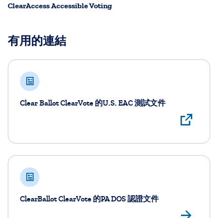
ClearAccess Accessible Voting
有用的連結
Clear Ballot ClearVote 的U.S. EAC 測試文件
Vie
ClearBallot ClearVote 的PA DOS 認證文件
Vie