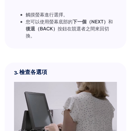
觸摸螢幕進行選擇。
您可以使用螢幕底部的
下一個（NEXT）
和
後退（BACK）
按鈕在競選者之間來回切
換。
3.
檢查各選項