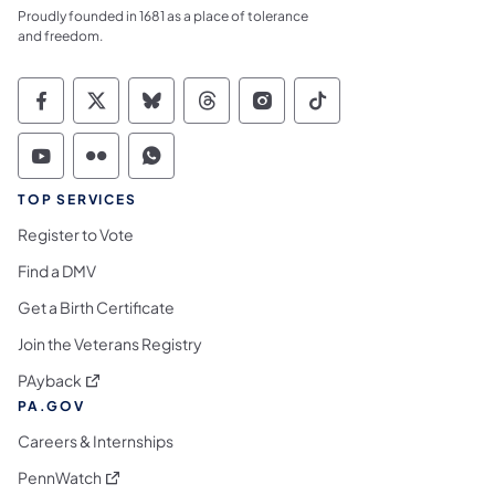
Proudly founded in 1681 as a place of tolerance
and freedom.
Commonwealth of Pennsylvania Social Medi
Commonwealth of Pennsylvania Social 
Commonwealth of Pennsylvania So
Commonwealth of Pennsylvan
Commonwealth of Penns
Commonwealth of 
Commonwealth of Pennsylvania Social Medi
Commonwealth of Pennsylvania Social 
Commonwealth of Pennsylvania S
TOP SERVICES
Register to Vote
Find a DMV
Get a Birth Certificate
Join the Veterans Registry
(opens in a new tab)
PAyback
PA.GOV
Careers & Internships
(opens in a new tab)
PennWatch