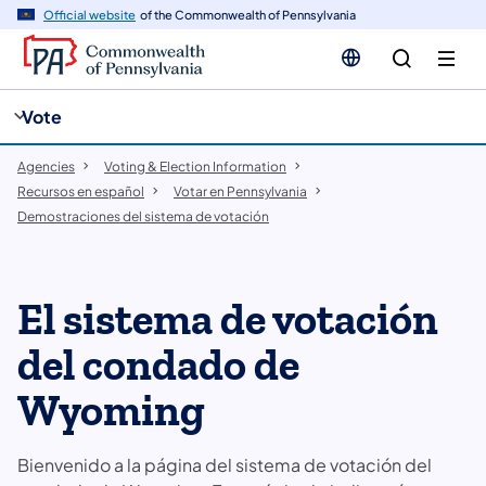
enido
Official website
of the Commonwealth of Pennsylvania
ipal
cia
Vote
Agencies
Voting & Election Information
Recursos en español
Votar en Pennsylvania
​Demostraciones del sistema de votación
El sistema de votación
del condado de
Wyoming
Bienvenido a la página del sistema de votación del