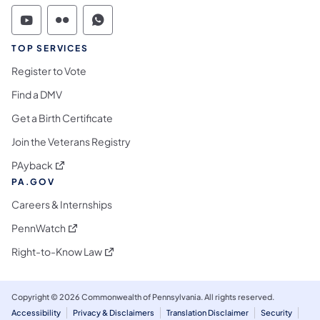
Commonwealth of Pennsylvania Social Medi
Commonwealth of Pennsylvania Social 
Commonwealth of Pennsylvania S
TOP SERVICES
Register to Vote
Find a DMV
Get a Birth Certificate
Join the Veterans Registry
(se abre en una nueva pestaña)
PAyback
PA.GOV
Careers & Internships
(se abre en una nueva pestaña)
PennWatch
(se abre en una nueva pestaña)
Right-to-Know Law
Copyright © 2026 Commonwealth of Pennsylvania. All rights reserved.
Accessibility
Privacy & Disclaimers
Translation Disclaimer
Security