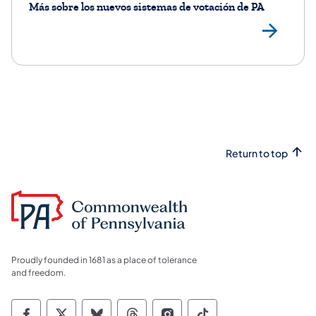
Más sobre los nuevos sistemas de votación de PA
Ver
Return to top
Proudly founded in 1681 as a place of tolerance
and freedom.