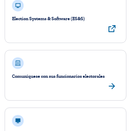
Election Systems & Software (ES&S)
Ver
Comuníquese con sus funcionarios electorales
Enc