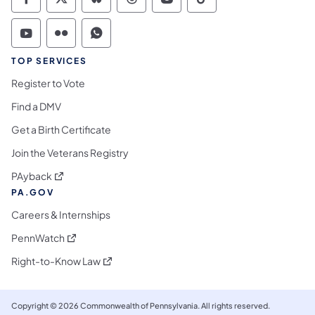
Commonwealth of Pennsylvania Social Medi
Commonwealth of Pennsylvania Social 
Commonwealth of Pennsylvania So
Commonwealth of Pennsylvan
Commonwealth of Penns
Commonwealth of 
Commonwealth of Pennsylvania Social Medi
Commonwealth of Pennsylvania Social 
Commonwealth of Pennsylvania S
TOP SERVICES
Register to Vote
Find a DMV
Get a Birth Certificate
Join the Veterans Registry
(se abre en una nueva pestaña)
PAyback
PA.GOV
Careers & Internships
(se abre en una nueva pestaña)
PennWatch
(se abre en una nueva pestaña)
Right-to-Know Law
Copyright © 2026 Commonwealth of Pennsylvania. All rights reserved.