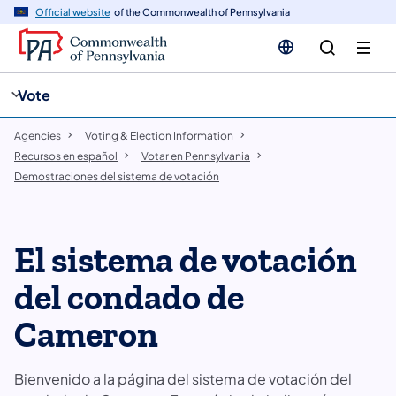
enido
Official website
of the Commonwealth of Pennsylvania
ipal
cia
Vote
Agencies
Voting & Election Information
Recursos en español
Votar en Pennsylvania
​Demostraciones del sistema de votación
El sistema de votación
del condado de
Cameron
Bienvenido a la página del sistema de votación del